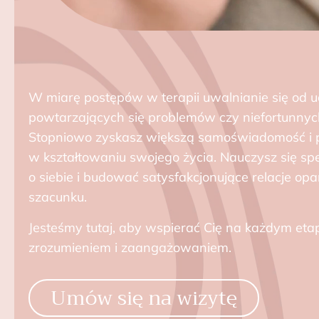
W miarę postępów w terapii uwalnianie się od 
powtarzających się problemów czy niefortunnyc
Stopniowo zyskasz większą samoświadomość i 
w kształtowaniu swojego życia. Nauczysz się sp
o siebie i budować satysfakcjonujące relacje o
szacunku.
Jesteśmy tutaj, aby wspierać Cię na każdym etapie
zrozumieniem i zaangażowaniem.
Umów się na wizytę