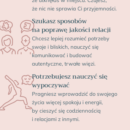
że utknęłaś w miejscu. Czujesz,
że nic nie sprawia Ci przyjemności.
Szukasz sposobów
na poprawę jakości relacji
Chcesz lepiej rozumieć potrzeby
swoje i bliskich, nauczyć się
komunikować i budować
autentyczne,
trwałe więzi.
Potrzebujesz nauczyć się
wypoczywać
Pragniesz wprowadzić do swojego
życia
więcej spokoju i energii
,
by cieszyć się codziennością
i relacjami z innymi.