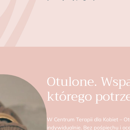
Otulone. Wspa
którego potrz
W Centrum Terapii dla Kobiet – Ot
indywidualnie. Bez pośpiechu i oc