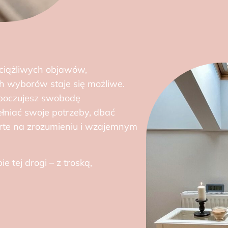
uciążliwych objawów,
h wyborów staje się możliwe.
poczujesz swobodę
ełniać swoje potrzeby, dbać
parte na zrozumieniu i wzajemnym
 tej drogi – z troską,