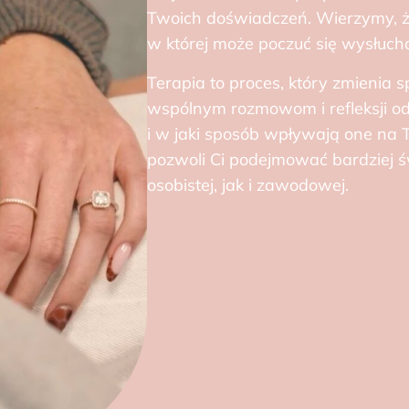
Twoich doświadczeń. Wierzymy, że
w której może poczuć się wysłuch
Terapia to proces, który zmienia s
wspólnym rozmowom i refleksji odk
i w jaki sposób wpływają one na 
pozwoli Ci podejmować bardziej ś
osobistej, jak i zawodowej.