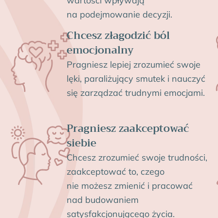
wartości
wpływają
na podejmowanie decyzji.
Chcesz złagodzić ból
emocjonalny
Pragniesz lepiej zrozumieć swoje
lęki,
paraliżujący smutek
i nauczyć
się zarządzać trudnymi emocjami.
Pragniesz zaakceptować
siebie
Chcesz zrozumieć swoje trudności,
zaakceptować to, czego
nie możesz zmienić i pracować
nad budowaniem
satysfakcjonującego życia.